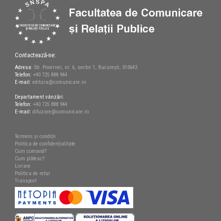
Contactează-ne:
Adresa:
Str. Povernei, nr. 6, sector 1, București, 010643
Telefon:
+40 725 888 944
E-mail:
editura@comunicare.ro
Departament vânzări:
Telefon:
+40 725 888 944
E-mail:
difuzare@comunicare.ro
Termeni și condiții
Politica de confidențialitate
Cum comand?
Cum plătesc?
Livrare
Politica de retur
Transport