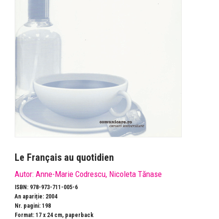
Le Français au quotidien
Autor:
Anne-Marie Codrescu
,
Nicoleta Tănase
ISBN: 978-973-711-005-6
An apariție: 2004
Nr. pagini: 198
Format: 17 x 24 cm, paperback