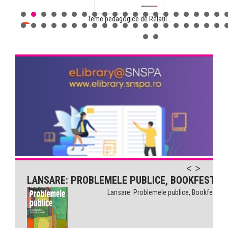
Teme pedagogice de Relații...
Comunicarea pentru sănătate...
LANSARE: PROBLEMELE PUBLICE, BOOKFEST
Lansare: Problemele publice, Bookfest