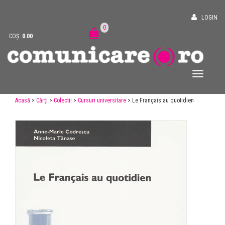
LOGIN
0
COȘ:
0.00
Acasă
>
Cărți
>
Colectii
>
Cursuri universitare
> Le Français au quotidien