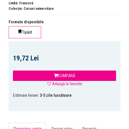
Limbă: Franceză
Colecție:
Cursuri universitare
Formate disponibile
Tipărit
19,72 Lei
CUMPĂRĂ
Adaugă la favorite
Estimare livrare:
3-5 zile lucrătoare
Descriere carte
Despre autor
Recenzii