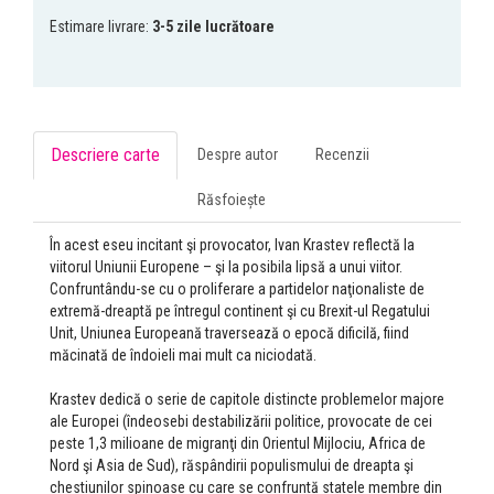
Estimare livrare:
3-5 zile lucrătoare
Descriere carte
Despre autor
Recenzii
Răsfoiește
În acest eseu incitant şi provocator, Ivan Krastev reflectă la
viitorul Uniunii Europene – şi la posibila lipsă a unui viitor.
Confruntându-se cu o proliferare a partidelor naţionaliste de
extremă-dreaptă pe întregul continent şi cu Brexit-ul Regatului
Unit, Uniunea Europeană traversează o epocă dificilă, fiind
măcinată de îndoieli mai mult ca niciodată.
Krastev dedică o serie de capitole distincte problemelor majore
ale Europei (îndeosebi destabilizării politice, provocate de cei
peste 1,3 milioane de migranţi din Orientul Mijlociu, Africa de
Nord şi Asia de Sud), răspândirii populismului de dreapta şi
chestiunilor spinoase cu care se confruntă statele membre din