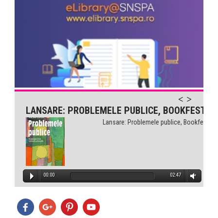
Comunicarea pentru sănătate...
LANSARE: PROBLEMELE PUBLICE, BOOKFEST
Lansare: Problemele publice, Bookfest
00:00
02:47