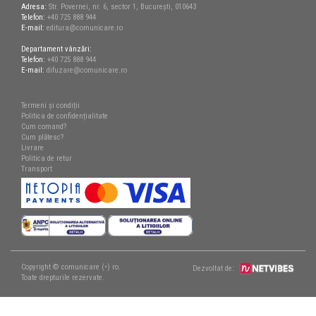
Adresa:
Str. Povernei, nr. 6, sector 1, București, 010643
Telefon:
+40 725 888 944
E-mail:
editura@comunicare.ro
Departament vânzări:
Telefon:
+40 725 888 944
E-mail:
difuzare@comunicare.ro
Termeni și condiții
Politica de confidențialitate
Cum comand?
Cum plătesc?
Livrare
Politica de retur
Transport
Copyright © comunicare (•) ro.
Dezvoltat de:
Toate drepturile rezervate.