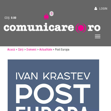
LOGIN
0
COȘ:
0.00
Acasă
>
Cărți
>
Domenii
>
Actualitate
> Post Europa