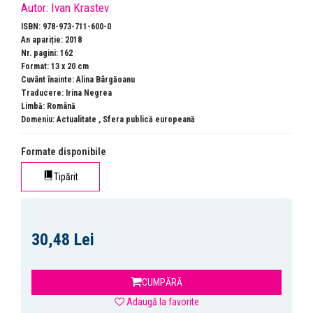
Autor:
Ivan Krastev
ISBN: 978-973-711-600-0
An apariție: 2018
Nr. pagini: 162
Format: 13 x 20 cm
Cuvânt înainte: Alina Bârgăoanu
Traducere: Irina Negrea
Limbă: Română
Domeniu:
Actualitate
,
Sfera publică europeană
Formate disponibile
Tipărit
30,48 Lei
CUMPĂRĂ
Adaugă la favorite