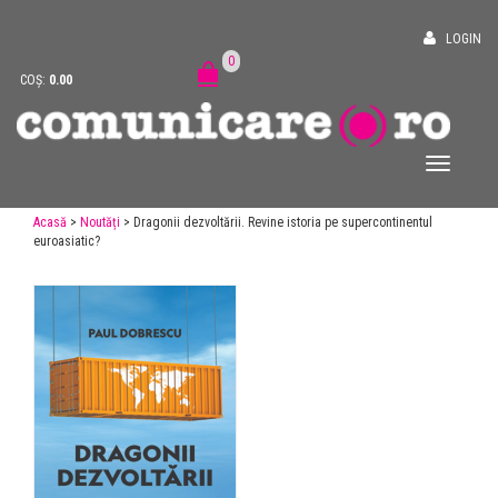
LOGIN
0
COȘ:
0.00
Acasă
>
Noutăți
> Dragonii dezvoltării. Revine istoria pe supercontinentul
euroasiatic?