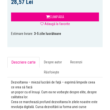
28,57 Lei
CUMPĂRĂ
Adaugă la favorite
Estimare livrare:
3-5 zile lucrătoare
Descriere carte
Despre autor
Recenzii
Răsfoiește
Dezvoltarea – miezul lucrării de faţă – exprimă limpede ceea
ce vrea să facă
un popor cu el însuşi. Cum ea ne vorbeşte despre elite, despre
calitatea lor.
Ceea ce marchează profund dezvoltarea în zilele noastre este
revoluţia digitală. Cursa dezvoltării ia forma unei curse