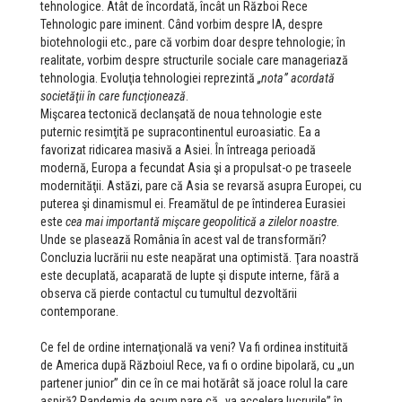
tehnologice. Atât de încordată, încât un Război Rece
Tehnologic pare iminent. Când vorbim despre IA, despre
biotehnologii etc., pare că vorbim doar despre tehnologie; în
realitate, vorbim despre structurile sociale care manageriază
tehnologia. Evoluţia tehnologiei reprezintă
„nota” acordată
societăţii în care funcţionează
.
Mişcarea tectonică declanşată de noua tehnologie este
puternic resimţită pe supracontinentul euroasiatic. Ea a
favorizat ridicarea masivă a Asiei. În întreaga perioadă
modernă, Europa a fecundat Asia şi a propulsat-o pe traseele
modernităţii. Astăzi, pare că Asia se revarsă asupra Europei, cu
puterea şi dinamismul ei. Freamătul de pe întinderea Eurasiei
este
cea mai importantă mişcare geopolitică a zilelor noastre
.
Unde se plasează România în acest val de transformări?
Concluzia lucrării nu este neapărat una optimistă. Ţara noastră
este decuplată, acaparată de lupte şi dispute interne, fără a
observa că pierde contactul cu tumultul dezvoltării
contemporane.
Ce fel de ordine internaţională va veni? Va fi ordinea instituită
de America după Războiul Rece, va fi o ordine bipolară, cu „un
partener junior” din ce în ce mai hotărât să joace rolul la care
aspiră? Pandemia de acum pare că „va accelera lucrurile” în