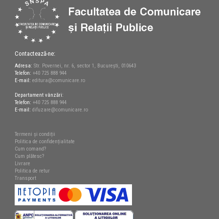
Contactează-ne:
Adresa:
Str. Povernei, nr. 6, sector 1, București, 010643
Telefon:
+40 725 888 944
E-mail:
editura@comunicare.ro
Departament vânzări:
Telefon:
+40 725 888 944
E-mail:
difuzare@comunicare.ro
Termeni și condiții
Politica de confidențialitate
Cum comand?
Cum plătesc?
Livrare
Politica de retur
Transport