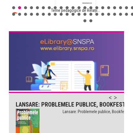
Teme pedagogice de Relații...
Comunicarea pentru sănătate...
LANSARE: PROBLEMELE PUBLICE, BOOKFEST
Lansare: Problemele publice, Bookfest