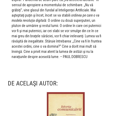
sensul de apropiere a momentului de schimbare. „Nu vă
grăbiţi”, vine glasul din fundal al Inteligenţei Artificiale. Mai
aşteptaţi puţin şi încet, încet se va stabili
ordinea pe care o va
modela revoluţia digitală
. O ordine cu două superputeri, un
pluton de urmărire şi restul lumii. O ordine în care cei puternici
vor fi şi mai puternici, iar cei slabi se vor smulge din ce în ce
mai greu din braţele sărăciei, vor fi chiar irelevanţi. Lumea va fi
răvăşită de inegalitate. Stăruie întrebarea: „Cine va fi în fruntea
acestei ordini, cine o va domina?” Cine a dorit mai mult să
învingă. Cine a privit mai atent la lumea de astăzi şi nu la
naraţiunile despre această lume. – PAUL DOBRESCU
DE ACELAŞI AUTOR: