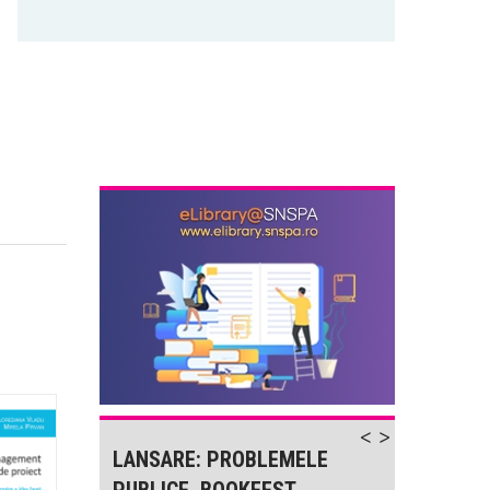
-
LANSARE: PROBLEMELE
LANS
PUBLICE, BOOKFEST
PUBLI