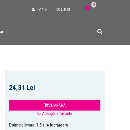
0
COȘ:
0.00
LOGIN
act
24,31 Lei
CUMPĂRĂ
Adaugă la favorite
Estimare livrare:
3-5 zile lucrătoare