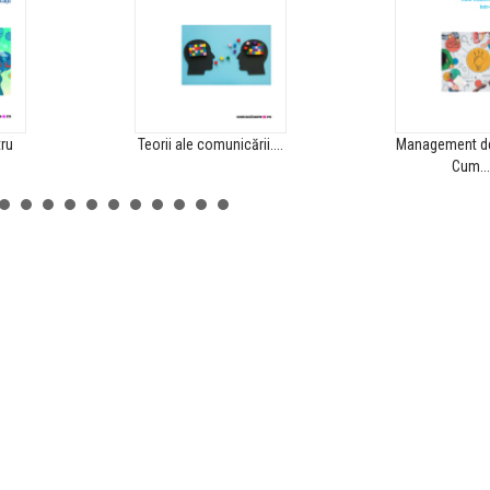
Lansare: Prob
publice, Bookf
00:00
0
ru
Teorii ale comunicării....
Management de
Cum...
LANSARE: PROBLEMEL
PUBLICE, BOOKFEST
Lansare: Prob
publice, Bookf
00:00
0