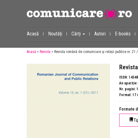
Acasă
Noutăți
Cărți
Autori
E-books
Acasă
>
Revista
> Revista română de comunicare şi relaţii publice nr. 21 
Revista
ISSN: 1454
An apariție
Nr. pagini: 
Format: 17
Formate d
Ti