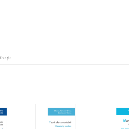
foiește
PROBLEMELE PUBLICE 
LANSARE BOOKFEST