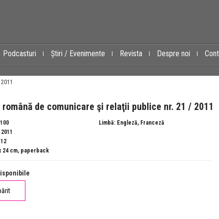
Podcasturi
Știri / Evenimente
Revista
Despre noi
Cont
/ 2011
 română de comunicare şi relaţii publice nr. 21 / 2011
8100
Limbă: Engleză, Franceză
: 2011
112
 x 24 cm, paperback
isponibile
părit