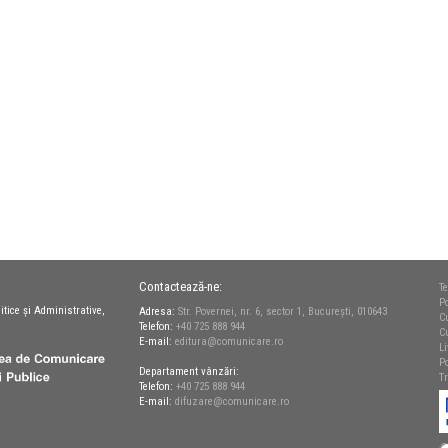
Contactează-ne:
Te
Po
itice și Administrative,
Adresa:
Str. Povernei, nr. 6, sector 1, București, 010643
C
Telefon:
+40 725 888 944
C
E-mail:
editura@comunicare.ro
L
Po
Departament vânzări:
T
Telefon:
+40 725 888 944
E-mail:
difuzare@comunicare.ro