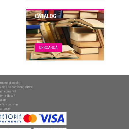
CATALOG
DESCARCĂ
rmeni și condiții
litica de confidențialitate
um comand?
um plătesc?
ivrare
litica de retur
ransport