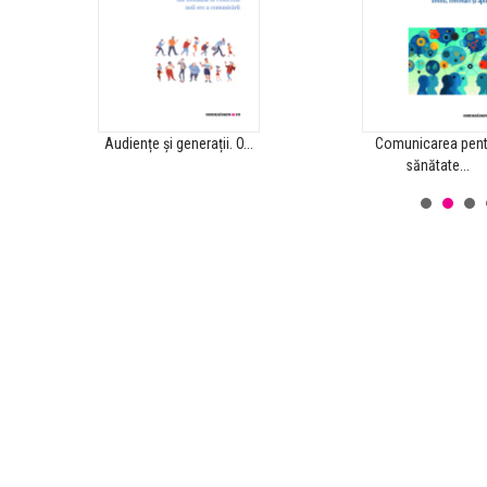
Audiențe și generații. O...
Comunicarea pent
sănătate...